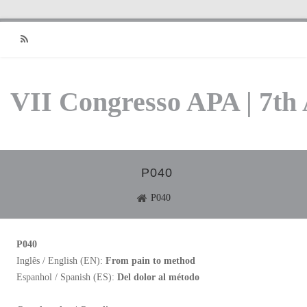
RSS
VII Congresso APA | 7th
P040
P040
P040
Inglês / English (EN):
From pain to method
Espanhol / Spanish (ES):
Del dolor al método