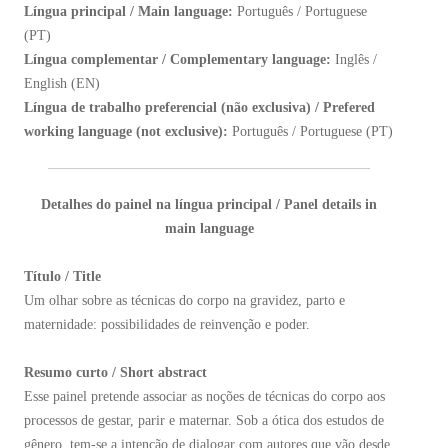
Língua principal / Main language:
Português / Portuguese
(PT)
Língua complementar / Complementary language:
Inglês /
English (EN)
Língua de trabalho preferencial (não exclusiva) / Prefered
working language (not exclusive):
Português / Portuguese (PT)
Detalhes do painel na língua principal / Panel details in
main language
Título / Title
Um olhar sobre as técnicas do corpo na gravidez, parto e
maternidade: possibilidades de reinvenção e poder.
Resumo curto / Short abstract
Esse painel pretende associar as noções de técnicas do corpo aos
processos de gestar, parir e maternar. Sob a ótica dos estudos de
gênero, tem-se a intenção de dialogar com autores que vão desde