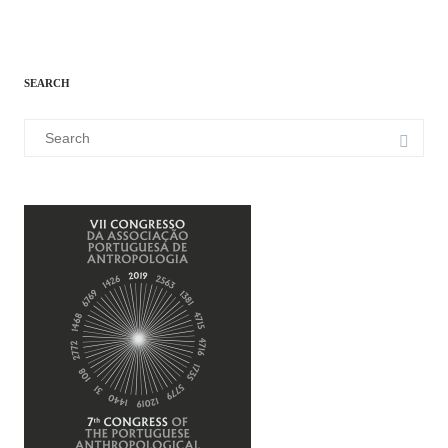
SEARCH
Search
for: