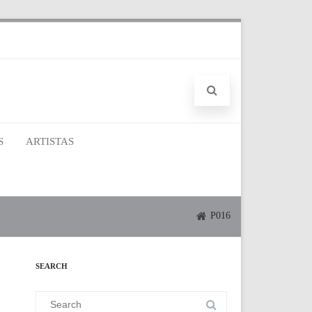
S
ARTISTAS
P016
SEARCH
Search
for: