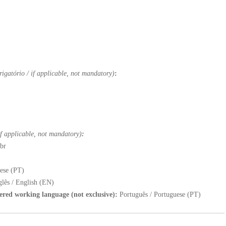
rigatório / if applicable, not mandatory)
:
 if applicable, not mandatory)
:
br
ese (PT)
glês / English (EN)
fered working language (not exclusive):
Português / Portuguese (PT)