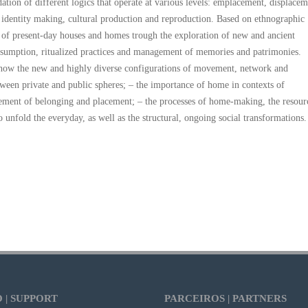
ion of different logics that operate at various levels: emplacement, displacem
, identity making, cultural production and reproduction. Based on ethnographic
ns of present-day houses and homes trough the exploration of new and ancient
onsumption, ritualized practices and management of memories and patrimonies.
 – how the new and highly diverse configurations of movement, network and
een private and public spheres; – the importance of home in contexts of
gement of belonging and placement; – the processes of home-making, the resour
 unfold the everyday, as well as the structural, ongoing social transformations.
 | SUPPORT
PARCEIROS | PARTNERS