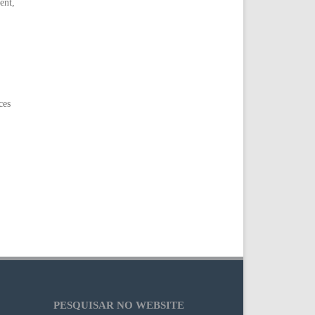
ent,
ces
PESQUISAR NO WEBSITE