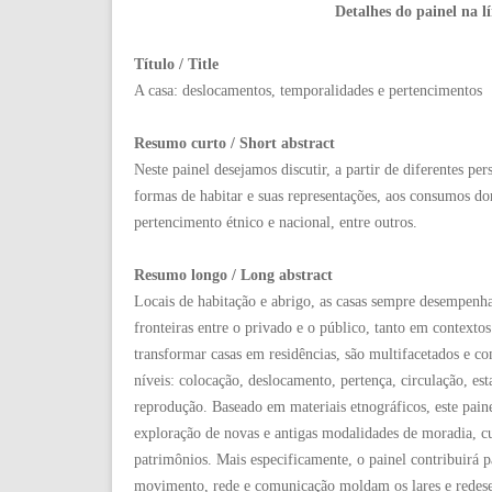
Detalhes do painel na l
Título / Title
A casa: deslocamentos, temporalidades e pertencimentos
Resumo curto / Short abstract
Neste painel desejamos discutir, a partir de diferentes per
formas de habitar e suas representações, aos consumos dom
pertencimento étnico e nacional, entre outros.
Resumo longo / Long abstract
Locais de habitação e abrigo, as casas sempre desempenha
fronteiras entre o privado e o público, tanto em context
transformar casas em residências, são multifacetados e 
níveis: colocação, deslocamento, pertença, circulação, e
reprodução. Baseado em materiais etnográficos, este paine
exploração de novas e antigas modalidades de moradia, cu
patrimônios. Mais especificamente, o painel contribuirá p
movimento, rede e comunicação moldam os lares e redesenh