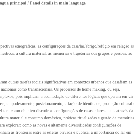
íngua principal / Panel details in main language
spectivas etnográficas, as configurações da casa/lar/abrigo/refúgio em relação às
ésticos, à cultura material, às memórias e trajetórias dos grupos e pessoas, ao
ram outras tarefas sociais significativas em contextos urbanos que desafiam as
os nacionais como transnacionais. Os processos de home making, ou seja,
complexos, pois implicam a acomodação de diferentes lógicas que operam em vár
stase, empoderamento, posicionamento, criação de identidade, produção cultural 
l tem como objetivo discutir as configurações de casas e lares atuais através da
ltura material e consumo doméstico, práticas ritualizadas e gestão de memórias
ara explorar: como as novas e altamente diversificadas configurações de
am as fronteiras entre as esferas privada e pública; a importância do lar em