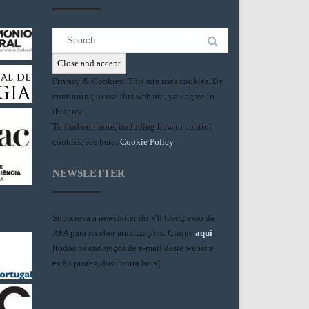
Search
for:
Privacy & Cookies: This site uses cookies. By
continuing to use this website, you agree to
their use.
To find out more, including how to control
cookies, see here:
Cookie Policy
NEWSLETTER
Subscreva a newsletter do VII Congresso da
APA para receber atualizações. Clique
aqui
.
[todos os endereços de e-mail deste website
estão protegidos contra bots]