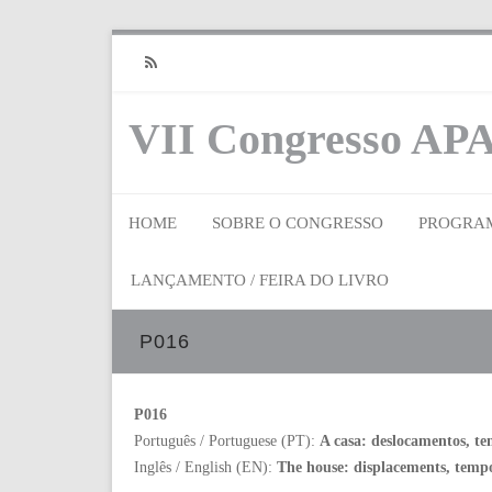
RSS
VII Congresso APA
HOME
SOBRE O CONGRESSO
PROGRA
LANÇAMENTO / FEIRA DO LIVRO
P016
P016
Português / Portuguese (PT):
A casa: deslocamentos, t
Inglês / English (EN):
The house: displacements, tempo