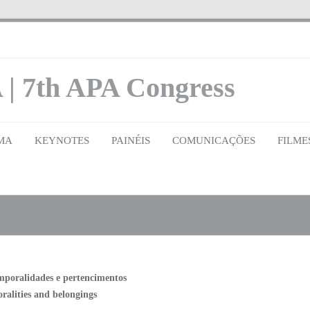
 | 7th APA Congress
MA
KEYNOTES
PAINÉIS
COMUNICAÇÕES
FILME
emporalidades e pertencimentos
ralities and belongings