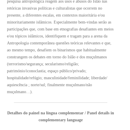
pesquisa antropológica reagem aos usos e abusos do Islão nas
retóricas invasivas políticas e culturalistas que ocorrem no
presente, a diferentes escalas, em contextos maioritária e/ou
minoritariamente islâmicos. Especialmente bem-vindas serão as
participações que, com base em etnografias desafiantes em meios
e/ou tópicos islâmicos, identifiquem e tragam para a arena da
Antropologia contemporânea questões teóricas relevantes e que,
ao mesmo tempo, desafiem os binarismos que habitualmente
constrangem os debates em torno do Islão e dos muçulmanos
(terrorismo/segurança; secularismo/religião;
património/iconoclastia; espaço público/privado;
hospitalidade/refúgio; masculinidade/feminilidade; liberdade/
aquiescência ; norte/sul; finalmente muçulmano/não
muçulmano…).
Detalhes do painel na língua complementar / Panel details in
complementary language