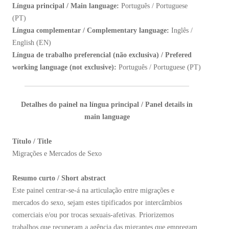
Língua principal / Main language:
Português / Portuguese
(PT)
Língua complementar / Complementary language:
Inglês /
English (EN)
Língua de trabalho preferencial (não exclusiva) / Prefered
working language (not exclusive):
Português / Portuguese (PT)
Detalhes do painel na língua principal / Panel details in
main language
Título / Title
Migrações e Mercados de Sexo
Resumo curto / Short abstract
Este painel centrar-se-á na articulação entre migrações e
mercados do sexo, sejam estes tipificados por intercâmbios
comerciais e/ou por trocas sexuais-afetivas. Priorizemos
trabalhos que recuperam a agência das migrantes que empregam