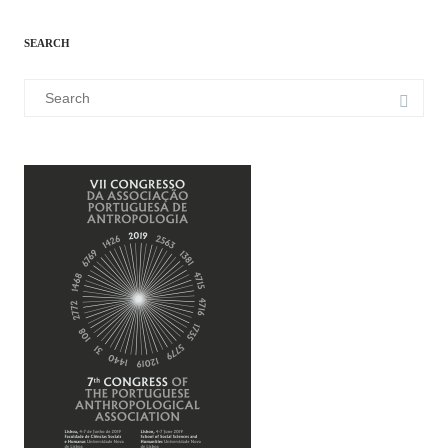
SEARCH
Search
for: