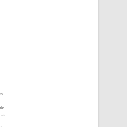
:
rs
ple
 in