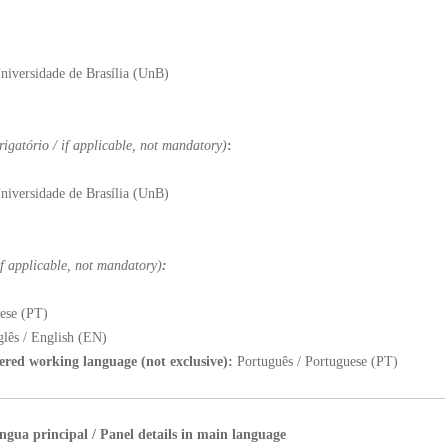
versidade de Brasília (UnB)
rigatório / if applicable, not mandatory)
:
versidade de Brasília (UnB)
 if applicable, not mandatory)
:
ese (PT)
glês / English (EN)
fered working language (not exclusive):
Português / Portuguese (PT)
íngua principal / Panel details in main language