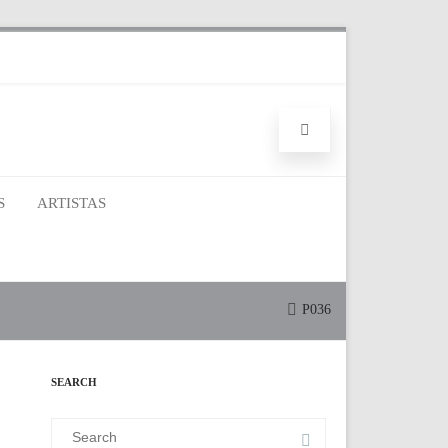
S
ARTISTAS
P036
SEARCH
Search
for: