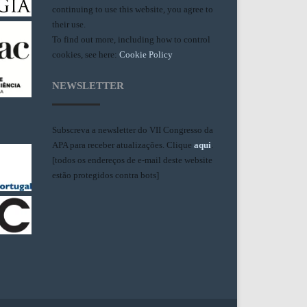
continuing to use this website, you agree to
their use.
To find out more, including how to control
cookies, see here:
Cookie Policy
NEWSLETTER
Subscreva a newsletter do VII Congresso da
APA para receber atualizações. Clique
aqui
.
[todos os endereços de e-mail deste website
estão protegidos contra bots]