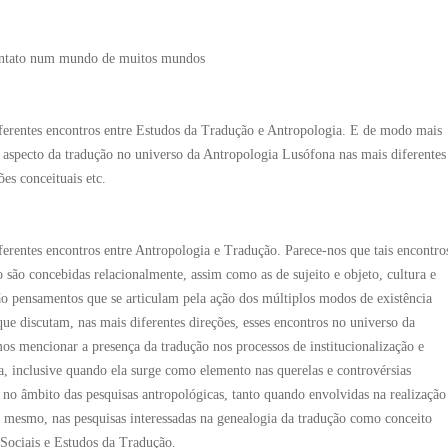
ontato num mundo de muitos mundos
iferentes encontros entre Estudos da Tradução e Antropologia. E de modo mais
o aspecto da tradução no universo da Antropologia Lusófona nas mais diferentes
ões conceituais etc.
ferentes encontros entre Antropologia e Tradução. Parece-nos que tais encontro
são concebidas relacionalmente, assim como as de sujeito e objeto, cultura e
do são pensamentos que se articulam pela ação dos múltiplos modos de existência 
e discutam, nas mais diferentes direções, esses encontros no universo da
 mencionar a presença da tradução nos processos de institucionalização e
a, inclusive quando ela surge como elemento nas querelas e controvérsias
ão no âmbito das pesquisas antropológicas, tanto quando envolvidas na realização
 e mesmo, nas pesquisas interessadas na genealogia da tradução como conceito
Sociais e Estudos da Tradução.