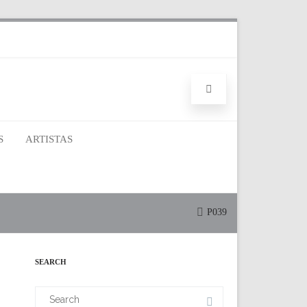
S
ARTISTAS
P039
SEARCH
Search
for: