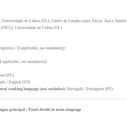
P), Universidade de Lisboa (UL); Centro de Estudos sobre África, Ásia e Améric
o (ISEG), Universidade de Lisboa (UL)
rigatório / if applicable, not mandatory)
:
 if applicable, not mandatory)
:
ese (PT)
glês / English (EN)
fered working language (not exclusive):
Português / Portuguese (PT)
íngua principal / Panel details in main language