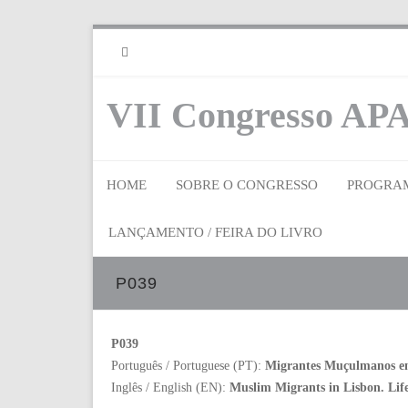
RSS
VII Congresso APA
HOME
SOBRE O CONGRESSO
PROGRA
LANÇAMENTO / FEIRA DO LIVRO
P039
P039
Português / Portuguese (PT):
Migrantes Muçulmanos em L
Inglês / English (EN):
Muslim Migrants in Lisbon. Life