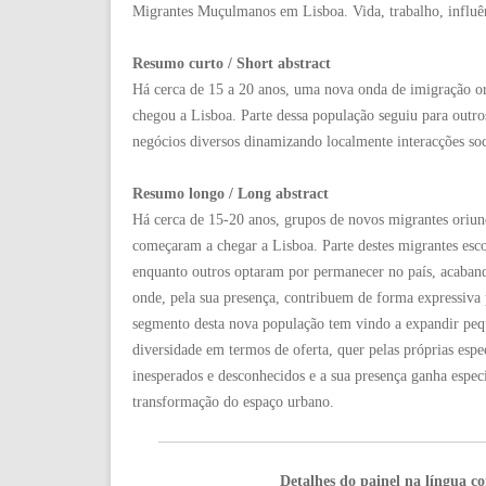
Migrantes Muçulmanos em Lisboa. Vida, trabalho, influên
Resumo curto / Short abstract
Há cerca de 15 a 20 anos, uma nova onda de imigração o
chegou a Lisboa. Parte dessa população seguiu para outro
negócios diversos dinamizando localmente interacções soci
Resumo longo / Long abstract
Há cerca de 15-20 anos, grupos de novos migrantes oriun
começaram a chegar a Lisboa. Parte destes migrantes esco
enquanto outros optaram por permanecer no país, acaband
onde, pela sua presença, contribuem de forma expressiva 
segmento desta nova população tem vindo a expandir pequ
diversidade em termos de oferta, quer pelas próprias espe
inesperados e desconhecidos e a sua presença ganha espec
transformação do espaço urbano.
Detalhes do painel na língua c