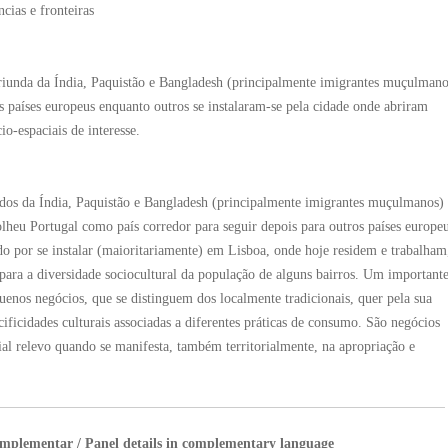
cias e fronteiras
riunda da Índia, Paquistão e Bangladesh (principalmente imigrantes muçulmano
s países europeus enquanto outros se instalaram-se pela cidade onde abriram
o-espaciais de interesse.
dos da Índia, Paquistão e Bangladesh (principalmente imigrantes muçulmanos)
lheu Portugal como país corredor para seguir depois para outros países europeu
o por se instalar (maioritariamente) em Lisboa, onde hoje residem e trabalham
para a diversidade sociocultural da população de alguns bairros. Um important
enos negócios, que se distinguem dos localmente tradicionais, quer pela sua
cificidades culturais associadas a diferentes práticas de consumo. São negócios
ial relevo quando se manifesta, também territorialmente, na apropriação e
omplementar / Panel details in complementary language