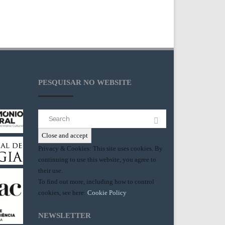
PESQUISAR NO WEBSITE
Search
for:
Privacy & Cookies: This site uses cookies. By
continuing to use this website, you agree to
their use.
To find out more, including how to control
cookies, see here:
Cookie Policy
NEWSLETTER