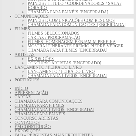
PAINÉIS / TÍTULO / COORDENADORES / SALA /
HORÁRIO
CHAMADA PARA PAINÉIS [ENCERRADA]
COMUNICAÇÕES
PAINÉIS E COMUNICAÇÕES COM RESUMOS
CHAMADA PARA COMUNICAÇÕES [ENCERRADA]
FILMES
FILMES SELECCIONADOS
CARTAZ / PROGRAMAÇÃO
FILMES: HOMENAGEM BENJAMIM PEREIRA
MOSTRA ITINERANTE PRÉMIO PIERRE VERGER
CHAMADA PARA FILMES [ENCERRADA]
ARTISTAS
EXPOSIÇÕES
CONCURSO ARTISTAS [ENCERRADO]
LANÇAMENTO / FEIRA DO LIVRO
LANÇAMENTO / FEIRA DO LIVRO
CHAMADA PARA LIVROS [ENCERRADA]
PORTUGUÊS
INÍCIO
A​PRESENTAÇÃO
CARTAZ
CHAMADA PARA COMUNICAÇÕES
CHAMADA PARA FILMES
CHAMADA PARA LIVROS [ENCERRADA]
CHAMADA PARA PAINÉIS
CONCURSO ARTISTAS
CONTACTOS
EM CONSTRUÇÃO
EXPOSIÇÕES
FAQ – PERGUNTAS MAIS FREQUENTES