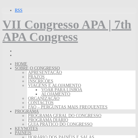
Skip
RSS
to
content
VII Congresso APA | 7th
APA Congress
HOME
SOBRE O CONGRESSO
A​PRESENTAÇÃO
PRAZOS
INSCRIÇÕES
VIAGENS E ALOJAMENTO
VOAR PARA LISBOA
ALOJAMENTO
ORGANIZAÇÃO
CONTACTOS
FAQ – PERGUNTAS MAIS FREQUENTES
PROGRAMA
PROGRAMA GERAL DO CONGRESSO
PROGRAMA DIÁRIO
GUIA PRÁTICO DO CONGRESSO
KEYNOTES
PAINÉIS
HORÁRIO DOS PAINÉIS E SALAS