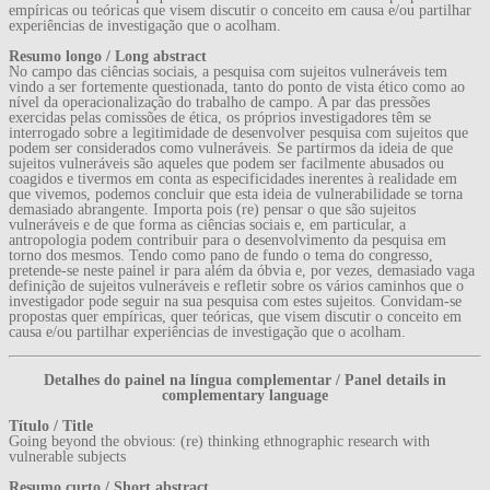
empíricas ou teóricas que visem discutir o conceito em causa e/ou partilhar
experiências de investigação que o acolham.
Resumo longo / Long abstract
No campo das ciências sociais, a pesquisa com sujeitos vulneráveis tem
vindo a ser fortemente questionada, tanto do ponto de vista ético como ao
nível da operacionalização do trabalho de campo. A par das pressões
exercidas pelas comissões de ética, os próprios investigadores têm se
interrogado sobre a legitimidade de desenvolver pesquisa com sujeitos que
podem ser considerados como vulneráveis. Se partirmos da ideia de que
sujeitos vulneráveis são aqueles que podem ser facilmente abusados ou
coagidos e tivermos em conta as especificidades inerentes à realidade em
que vivemos, podemos concluir que esta ideia de vulnerabilidade se torna
demasiado abrangente. Importa pois (re) pensar o que são sujeitos
vulneráveis e de que forma as ciências sociais e, em particular, a
antropologia podem contribuir para o desenvolvimento da pesquisa em
torno dos mesmos. Tendo como pano de fundo o tema do congresso,
pretende-se neste painel ir para além da óbvia e, por vezes, demasiado vaga
definição de sujeitos vulneráveis e refletir sobre os vários caminhos que o
investigador pode seguir na sua pesquisa com estes sujeitos. Convidam-se
propostas quer empíricas, quer teóricas, que visem discutir o conceito em
causa e/ou partilhar experiências de investigação que o acolham.
Detalhes do painel na língua complementar / Panel details in
complementary language
Título / Title
Going beyond the obvious: (re) thinking ethnographic research with
vulnerable subjects
Resumo curto / Short abstract