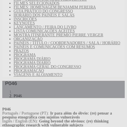
FILMES SELECIONADOS
FILMES: HOMENAGEM BENJAMIM PEREIRA
GUIA PRÁTICO DO CONGRESSO
HORÁRIO DOS PAINÉIS E SALAS
INSCRIÇÕES
KEYNOTES
LANÇAMENTO / FEIRA DO LIVRO
LISTA COMUNICAÇÕES ACEITES
MOSTRA ITINERANTE PRÉMIO PIERRE VERGER
ORGANIZAÇÃO
PAINÉIS / TÍTULO / COORDENADORES / SALA / HORÁRIO
PAINÉIS E COMUNICAÇÕES COM RESUMOS
PRAZOS
PROGRAMA
PROGRAMA DIÁRIO
PROGRAMA DIÁRIO
PROGRAMA GERAL DO CONGRESSO
PROGRAMAÇÃO
VIAGENS E ALOJAMENTO
P046
P046
P046
Português / Portuguese (PT):
Ir para além do óbvio: (re) pensar a
pesquisa etnográfica com sujeitos vulneráveis
Inglês / English (EN):
Going beyond the obvious: (re) thinking
ethnographic research with vulnerable subjects