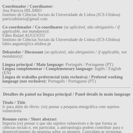
Coordenador / Coordinator:
Ana Patrícia HILÁRIO
Instituto de Ciências Sociais da Universidade de Lisboa (ICS-Ulisboa)
patriciahilario@gmail.com
Co-coordenador / Co-coordinator
(
se aplicável, não obrigatório / if
applicable, not mandatory)
:
Fábio Rafael AUGUSTO
Instituto de Ciências Sociais da Universidade de Lisboa (ICS-Ulisboa)
fabio.augusto@ics.ulisboa.pt
Debatedor / Discussant
(se aplicável, não obrigatório / if applicable, not
mandatory)
:
Língua principal / Main language:
Português / Portuguese (PT)
Língua complementar / Complementary language:
Inglês / English
(EN)
Língua de trabalho preferencial (não exclusiva) / Prefered working
language (not exclusive):
Português / Portuguese (PT)
Detalhes do painel na língua principal / Panel details in main language
Título / Title
Ir para além do óbvio: (re) pensar a pesquisa etnográfica com sujeitos
vulneráveis
Resumo curto / Short abstract
Importa (re) pensar o que são sujeitos vulneráveis e de que forma as
ciências sociais e, em particular, a antropologia podem contribuir para o
desenvolvimento da pesquisa sobre os mesmos. Convidam-se propostas