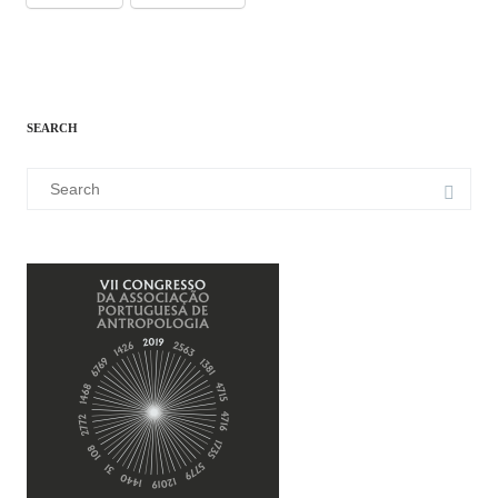
SEARCH
Search
for: