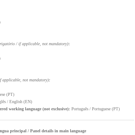
)
rigatório / if applicable, not mandatory)
:
)
 if applicable, not mandatory)
:
ese (PT)
glês / English (EN)
fered working language (not exclusive):
Português / Portuguese (PT)
íngua principal / Panel details in main language