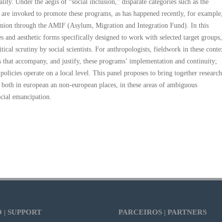
lity. Under the aegis of “social inclusion,” disparate categories such as the
s” are invoked to promote these programs, as has happened recently, for example
 Union through the AMIF (Asylum, Migration and Integration Fund). In this
es and aesthetic forms specifically designed to work with selected target groups,
ical scrutiny by social scientists. For anthropologists, fieldwork in these conte
s that accompany, and justify, these programs’ implementation and continuity;
policies operate on a local level. This panel proposes to bring together research
k, both in european an non-european places, in these areas of ambiguous
ocial emancipation.
 | SUPPORT
PARCEIROS | PARTNERS