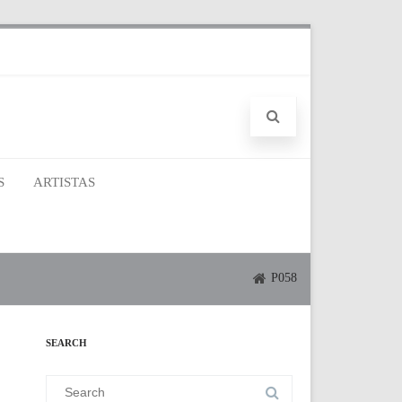
S
ARTISTAS
P058
SEARCH
Search
for: