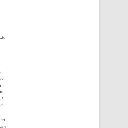
exto
e
de
a
da.
a à
I 
 ser
as e