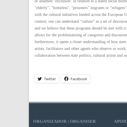
or assumed “exclusion” in relation to a stated social norma
“elderly”, “homeless”, “prisoners” migrants or “refugee
with the cultural initiatives funded across the European
context, one can understand “culture” as a set of discours
and we believe that these programs should be met with crit
allows for the problematizing of categories and discourse
furthermore, it opens a closer understanding of how state 
artists, facilitators and other agents who observe or wor
collaboration between state politics, cultural action and s
Twitter
Facebook
ORGANIZADOR | ORGANISER
APOIO