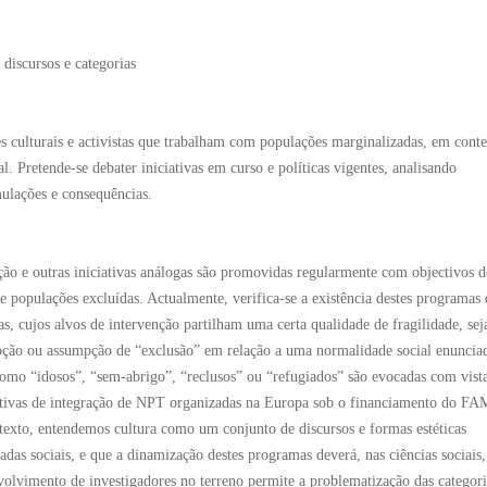
 discursos e categorias
es culturais e activistas que trabalham com populações marginalizadas, em cont
l. Pretende-se debater iniciativas em curso e políticas vigentes, analisando
mulações e consequências.
ação e outras iniciativas análogas são promovidas regularmente com objectivos d
e populações excluídas. Actualmente, verifica-se a existência destes programas 
s, cujos alvos de intervenção partilham uma certa qualidade de fragilidade, sej
pção ou assumpção de “exclusão” em relação a uma normalidade social enuncia
 como “idosos”, “sem-abrigo”, “reclusos” ou “refugiados” são evocadas com vist
tivas de integração de NPT organizadas na Europa sob o financiamento do FAM
texto, entendemos cultura como um conjunto de discursos e formas estéticas
adas sociais, e que a dinamização destes programas deverá, nas ciências sociais,
nvolvimento de investigadores no terreno permite a problematização das categori