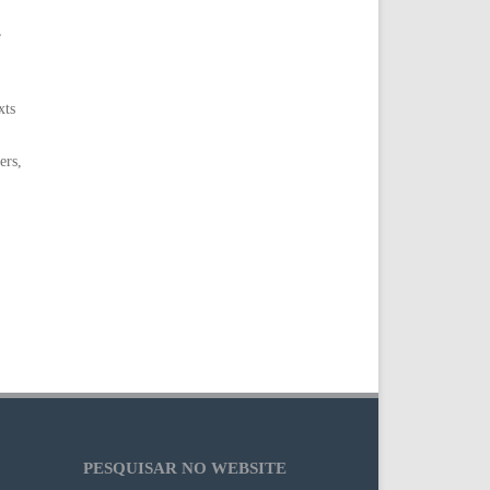
,
xts
ers,
PESQUISAR NO WEBSITE