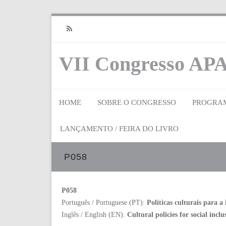
RSS
VII Congresso APA
HOME
SOBRE O CONGRESSO
PROGRA
LANÇAMENTO / FEIRA DO LIVRO
P058
P058
Português / Portuguese (PT):
Políticas culturais para a
Inglês / English (EN):
Cultural policies for social incl