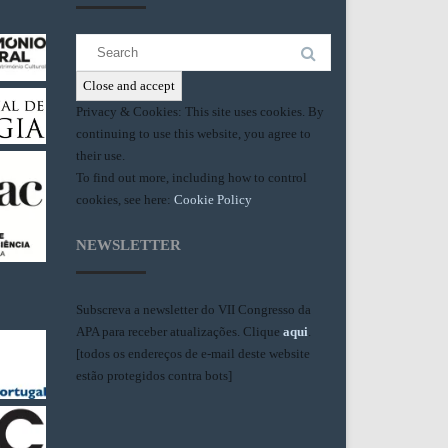
Search
for:
Privacy & Cookies: This site uses cookies. By
continuing to use this website, you agree to
their use.
To find out more, including how to control
cookies, see here:
Cookie Policy
NEWSLETTER
Subscreva a newsletter do VII Congresso da
APA para receber atualizações. Clique
aqui
.
[todos os endereços de e-mail deste website
estão protegidos contra bots]