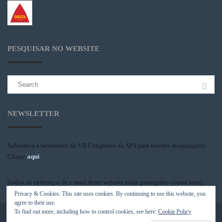
PESQUISAR NO WEBSITE
Search
for:
NEWSLETTER
Subscreva a newsletter do VII Congresso da APA para receber atualizações.
Clique
aqui
.
[todos os endereços de e-mail deste website estão protegidos contra bots]
Privacy & Cookies: This site uses cookies. By continuing to use this website, you
agree to their use.
To find out more, including how to control cookies, see here:
Cookie Policy
Associação Portuguesa de Antropologia © 2018-2019