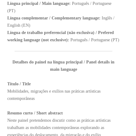
Língua principal / Main language:
Português / Portuguese
(PT)
Língua complementar / Complementary language:
Inglês /
English (EN)
Língua de trabalho preferencial (não exclusiva) / Prefered
working language (not exclusive):
Português / Portuguese (PT)
Detalhes do painel na língua principal / Panel details in
main language
Título / Title
Mobilidades, migrações e exílios nas práticas artísticas
contemporâneas
Resumo curto / Short abstract
Neste painel pretendemos discutir como as práticas artísticas
trabalham as mobilidades contemporâneas explorando as
experiências do deslocamento, da migração e do exílio,