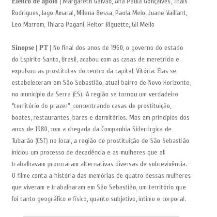
Margareth Galvão, Ana Paula Gonçalves, Thais
Elenco de apoio |
Rodrigues, Iago Amaral, Milena Bessa, Paola Melo, Juane Vaillant,
Leo Marrom, Thiara Pagani, Heitor Riguette, Gil Mello
No final dos anos de 1960, o governo do estado
Sinopse | PT |
do Espírito Santo, Brasil, acabou com as casas de meretrício e
expulsou as prostitutas do centro da capital, Vitória. Elas se
estabeleceram em São Sebastião, atual bairro de Novo Horizonte,
no município da Serra (ES). A região se tornou um verdadeiro
“território do prazer”, concentrando casas de prostituição,
boates, restaurantes, bares e dormitórios. Mas em princípios dos
anos de 1980, com a chegada da Companhia Siderúrgica de
Tubarão (CST) no local, a região de prostituição de São Sebastião
iniciou um processo de decadência e as mulheres que ali
trabalhavam procuraram alternativas diversas de sobrevivência.
O filme conta a história das memórias de quatro dessas mulheres
que viveram e trabalharam em São Sebastião, um território que
foi tanto geográfico e físico, quanto subjetivo, íntimo e corporal.