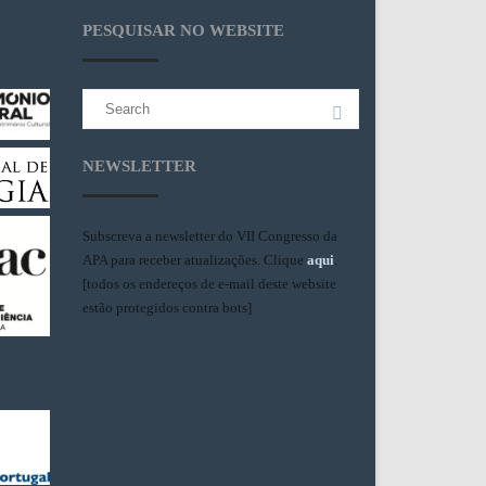
PESQUISAR NO WEBSITE
Search
for:
NEWSLETTER
Subscreva a newsletter do VII Congresso da
APA para receber atualizações. Clique
aqui
.
[todos os endereços de e-mail deste website
estão protegidos contra bots]