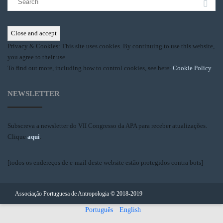
for:
Privacy & Cookies: This site uses cookies. By continuing to use this website,
you agree to their use.
To find out more, including how to control cookies, see here:
Cookie Policy
NEWSLETTER
Subscreva a newsletter do VII Congresso da APA para receber atualizações.
Clique
aqui
.
[todos os endereços de e-mail deste website estão protegidos contra bots]
Associação Portuguesa de Antropologia © 2018-2019
Português
English