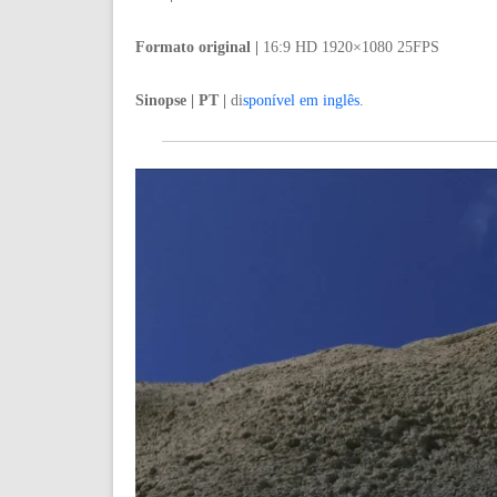
Formato original |
16:9
HD 1920×1080 25FPS
Sinopse | PT |
di
sponível em inglês
.