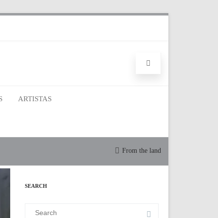
S
ARTISTAS
From the land
SEARCH
Search
for: