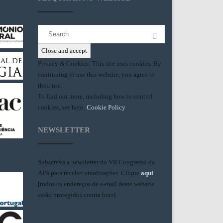
Search
for:
Privacy & Cookies: This site uses cookies. By
continuing to use this website, you agree to
their use.
To find out more, including how to control
cookies, see here:
Cookie Policy
NEWSLETTER
Subscreva a newsletter do VII Congresso da
APA para receber atualizações. Clique
aqui
.
[todos os endereços de e-mail deste website
estão protegidos contra bots]