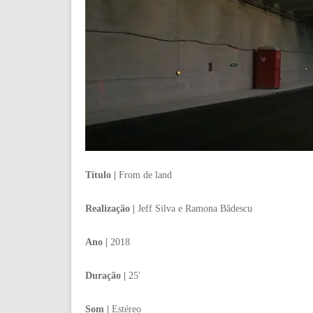
Título |
From de land
Realização |
Jeff Silva e Ramona Bădescu
Ano |
2018
Duração |
25′
Som |
Estéreo