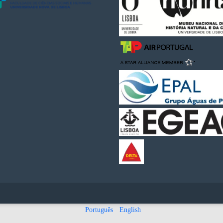
Português
English