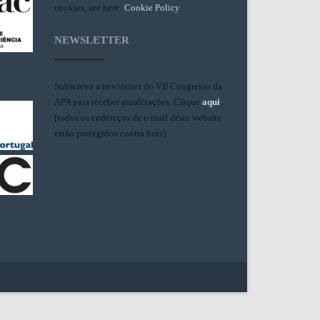
cookies, see here:
Cookie Policy
NEWSLETTER
Subscreva a newsletter do VII Congresso da
APA para receber atualizações. Clique
aqui
.
[todos os endereços de e-mail deste website
estão protegidos contra bots]