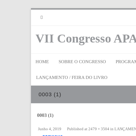
RSS
VII Congresso APA
HOME
SOBRE O CONGRESSO
PROGRA
LANÇAMENTO / FEIRA DO LIVRO
0003 (1)
0003 (1)
Junho 4, 2019
Published
at
2479 × 3504
in
LANÇAMENT