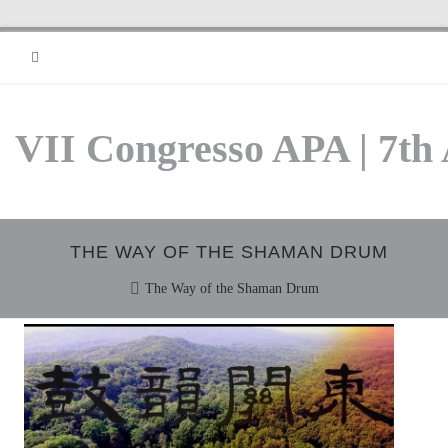
RSS
VII Congresso APA | 7th
THE WAY OF THE SHAMAN DRUM
The Way of the Shaman Drum