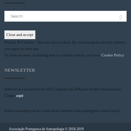
Search
for:
Privacy & Cookies: This site uses cookies. By continuing to use this website,
you agree to their use.
To find out more, including how to control cookies, see here:
Cookie Policy
NEWSLETTER
Subscreva a newsletter do VII Congresso da APA para receber atualizações.
Clique
aqui
.
[todos os endereços de e-mail deste website estão protegidos contra bots]
Associação Portuguesa de Antropologia © 2018-2019